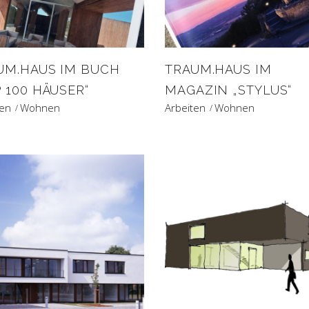
UM.HAUS IM BUCH
TRAUM.HAUS IM
 100 HÄUSER“
MAGAZIN „STYLUS“
ten
Wohnen
Arbeiten
Wohnen
PROJEKTE
BÜRO
KONTAKT
IMPRESSUM
Emsstraße 12, 48291 Telgte
info@hartmanns-architekten.de
02504 – 98 58 660